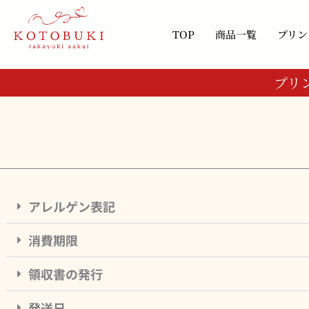
内
容
TOP
商品一覧
プリン
を
ス
キ
プリ
ッ
プ
プ
プ
アレルゲン表記
・
・
消費期限
・
・
領収書の発行
・
・
・
・
発送日