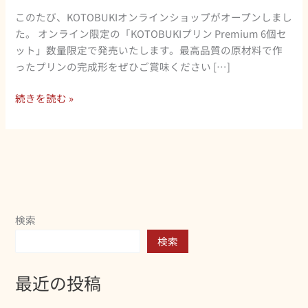
イ
このたび、KOTOBUKIオンラインショップがオープンしまし
ン
た。 オンライン限定の「KOTOBUKIプリン Premium 6個セ
シ
ット」数量限定で発売いたします。最高品質の原材料で作
ョ
ったプリンの完成形をぜひご賞味ください […]
ッ
プ
続きを読む »
が
オ
ー
プ
ン
し
ま
し
検索
た
検索
最近の投稿