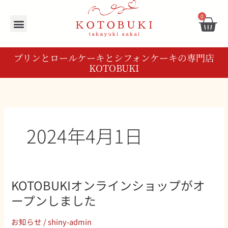
内
Car
容
0
を
ス
キ
プリンとロールケーキとシフォンケーキの専門店
ッ
KOTOBUKI
プ
2024年4月1日
KOTOBUKIオンラインショップがオ
KOTOBUKI
オ
ープンしました
ン
ラ
お知らせ
/
shiny-admin